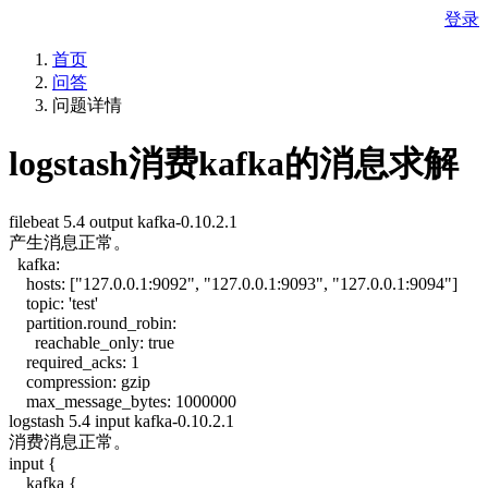
登录
首页
问答
问题详情
logstash消费kafka的消息求解
filebeat 5.4 output kafka-0.10.2.1
产生消息正常。
kafka:
hosts: ["127.0.0.1:9092", "127.0.0.1:9093", "127.0.0.1:9094"]
topic: 'test'
partition.round_robin:
reachable_only: true
required_acks: 1
compression: gzip
max_message_bytes: 1000000
logstash 5.4 input kafka-0.10.2.1
消费消息正常。
input {
kafka {