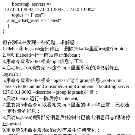
bootstrap_servers =>
"127.0.0.1:9092,127.0.0.1:9093,127.0.0.1:9094"
topics => ["test"]
auto_offset_reset => "latest"
}
}
但在测试中发现一些问题，求解惑：
1.filebeat和logstash全部停止，删除掉kafka里面test这个topic；
2.启动filebeat运行一阵后停止filebeat；
3.用命令查看kafka相关topic信息，正常；
4.启动logstash消费完test这个topic里面所有的消息后停止
logstash；
5.用命令查看kafka相关"logstash"这个group信息(./kafka-run-
class.sh kafka.admin.ConsumerGroupCommand --bootstrap-server
127.0.0.1:9092 --describe --group logstash)正常；
6.启动filebeat运行一阵后停止filebeat;
7.重复第5步命令可以看相关topic里面的offset均正常，已积压
一定数量的消息；
8.启动logstash消费部分消息后(控制台已输出消息日志)迅速停
止logstash；
9.重复第5步命令发现offset没有发生任何变化；