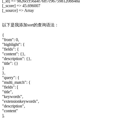
[_id] => 9826ccf56a4f76ff7c967598120bb48a
[_score] => 45.696007
[_source] => Array
以下是我添加sort的查询语法：
{
"from": 0,
"highlight": {
"fields": {
"content": {},
"description": {},
"title": {}
}
},
"query": {
"multi_match": {
"fields": [
"title",
"keywords",
"extensionkeywords",
"description",
"content"
],