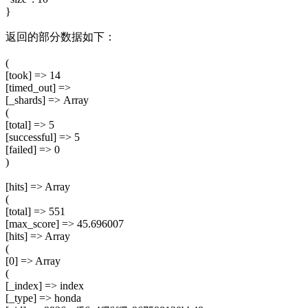
}
返回的部分数据如下：
(
[took] => 14
[timed_out] =>
[_shards] => Array
(
[total] => 5
[successful] => 5
[failed] => 0
)
[hits] => Array
(
[total] => 551
[max_score] => 45.696007
[hits] => Array
(
[0] => Array
(
[_index] => index
[_type] => honda