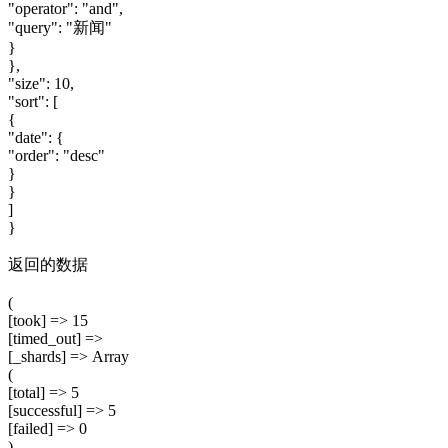
"operator": "and",
"query": "新闻"
}
},
"size": 10,
"sort": [
{
"date": {
"order": "desc"
}
}
]
}
返回的数据
(
[took] => 15
[timed_out] =>
[_shards] => Array
(
[total] => 5
[successful] => 5
[failed] => 0
)