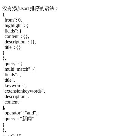
没有添加sort 排序的语法：
{
"from": 0,
"highlight": {
"fields": {
"content": {},
"description": {},
"title": {}
}
},
"query": {
"multi_match": {
"fields": [
"title",
"keywords",
"extensionkeywords",
"description",
"content"
],
"operator": "and",
"query": "新闻"
}
},
"size": 10