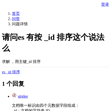
登录
首页
问答
问题详情
请问es 有按 _id 排序这个说法
么
求解 ，用主键_id 排序
es _id 排序
1 个回复
strglee
文档唯一标识由四个元数据字段组成：
_id：文档的字符串 ID