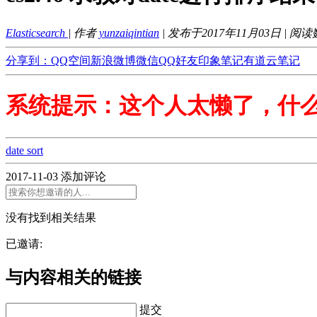
Elasticsearch
| 作者
yunzaiqintian
| 发布于2017年11月03日 | 阅
分享到：
QQ空间
新浪微博
微信
QQ好友
印象笔记
有道云笔记
系统提示：这个人太懒了，什
date sort
2017-11-03
添加评论
没有找到相关结果
已邀请:
与内容相关的链接
提交