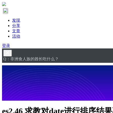
发现
分享
文章
活动
登录
Q：非洲食人族的酋长吃什么？
es2.46 求教对date进行排