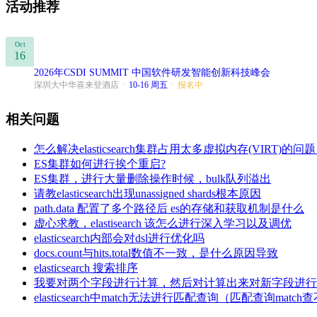
活动推荐
Oct
16
2026年CSDI SUMMIT 中国软件研发智能创新科技峰会
深圳大中华喜来登酒店
·
10-16 周五
·
报名中
相关问题
怎么解决elasticsearch集群占用太多虚拟内存(VI
ES集群如何进行挨个重启?
ES集群，进行大量删除操作时候，bulk队列溢出
请教elasticsearch出现unassigned shards根本原因
path.data 配置了多个路径后 es的存储和获取机制是什么
虚心求教，elastisearch 该怎么进行深入学习以及调优
elasticsearch内部会对dsl进行优化吗
docs.count与hits.total数值不一致，是什么原因导致
elasticsearch 搜索排序
我要对两个字段进行计算，然后对计算出来对新字段进行
elasticsearch中match无法进行匹配查询（匹配查询matc