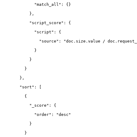
        "match_all": {}
      },
      "script_score": {
        "script": {
          "source": "doc.size.value / doc.request_
        }
      }
    }
  },
  "sort": 
[
    {
      "_score": {
        "order": "desc"
      }
    }