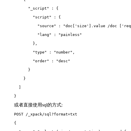
      "_script" : {
        "script" : {
          "source" : "doc
[
'size'].value /doc 
[
'req
          "lang" : "painless"
        },
        "type" : "number",
        "order" : "desc"
      }
    }
  ]
}
或者直接使用sql的方式:
POST /_xpack/sql?format=txt
{