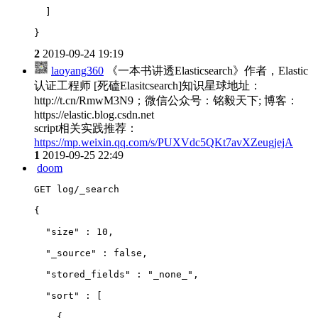
  ]
}
2
2019-09-24 19:19
laoyang360
《一本书讲透Elasticsearch》作者，Elastic
认证工程师 [死磕Elasitcsearch]知识星球地址：
http://t.cn/RmwM3N9；微信公众号：铭毅天下; 博客：
https://elastic.blog.csdn.net
script相关实践推荐：
https://mp.weixin.qq.com/s/PUXVdc5QKt7avXZeugjejA
1
2019-09-25 22:49
doom
GET log/_search
{
  "size" : 10,
  "_source" : false,
  "stored_fields" : "_none_",
  "sort" : 
[
    {