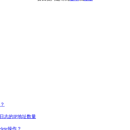
案？
日志的IP地址数量
lete操作？