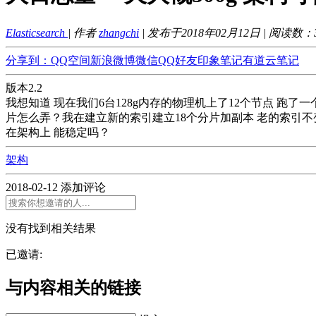
Elasticsearch
| 作者
zhangchi
| 发布于2018年02月12日 | 阅读数：
分享到：
QQ空间
新浪微博
微信
QQ好友
印象笔记
有道云笔记
版本2.2
我想知道 现在我们6台128g内存的物理机上了12个节点 跑了
片怎么弄？我在建立新的索引建立18个分片加副本 老的索引不
在架构上 能稳定吗？
架构
2018-02-12
添加评论
没有找到相关结果
已邀请:
与内容相关的链接