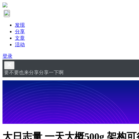
发现
分享
文章
活动
登录
要不要也来分享分享一下啊
大日志量 一天大概500g 架构