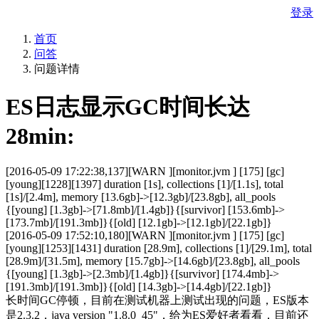
登录
首页
问答
问题详情
ES日志显示GC时间长达
28min:
[2016-05-09 17:22:38,137][WARN ][monitor.jvm ] [175] [gc]
[young][1228][1397] duration [1s], collections [1]/[1.1s], total
[1s]/[2.4m], memory [13.6gb]->[12.3gb]/[23.8gb], all_pools
{[young] [1.3gb]->[71.8mb]/[1.4gb]}{[survivor] [153.6mb]->
[173.7mb]/[191.3mb]}{[old] [12.1gb]->[12.1gb]/[22.1gb]}
[2016-05-09 17:52:10,180][WARN ][monitor.jvm ] [175] [gc]
[young][1253][1431] duration [28.9m], collections [1]/[29.1m], total
[28.9m]/[31.5m], memory [15.7gb]->[14.6gb]/[23.8gb], all_pools
{[young] [1.3gb]->[2.3mb]/[1.4gb]}{[survivor] [174.4mb]->
[191.3mb]/[191.3mb]}{[old] [14.3gb]->[14.4gb]/[22.1gb]}
长时间GC停顿，目前在测试机器上测试出现的问题，ES版本
是2.3.2，java version "1.8.0_45"，给为ES爱好者看看，目前还