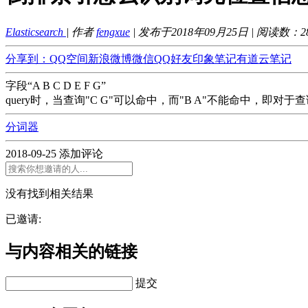
Elasticsearch
| 作者
fengxue
| 发布于2018年09月25日 | 阅读数：
2
分享到：
QQ空间
新浪微博
微信
QQ好友
印象笔记
有道云笔记
字段“A B C D E F G”
query时，当查询"C G"可以命中，而"B A"不能命中，即对
分词器
2018-09-25
添加评论
没有找到相关结果
已邀请:
与内容相关的链接
提交