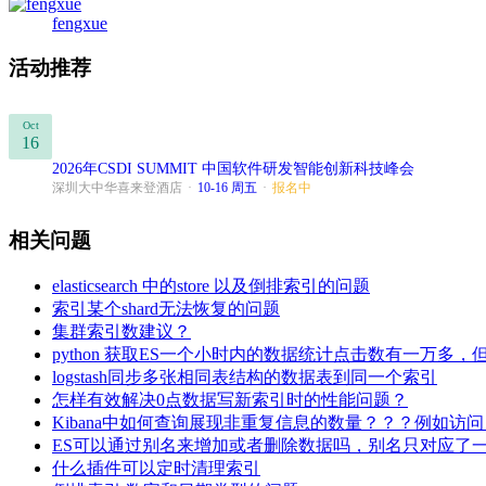
fengxue
活动推荐
Oct
16
2026年CSDI SUMMIT 中国软件研发智能创新科技峰会
深圳大中华喜来登酒店
·
10-16 周五
·
报名中
相关问题
elasticsearch 中的store 以及倒排索引的问题
索引某个shard无法恢复的问题
集群索引数建议？
python 获取ES一个小时内的数据统计点击数有一万多
logstash同步多张相同表结构的数据表到同一个索引
怎样有效解决0点数据写新索引时的性能问题？
Kibana中如何查询展现非重复信息的数量？？？例如访问
ES可以通过别名来增加或者删除数据吗，别名只对应了
什么插件可以定时清理索引