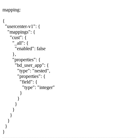
mapping:
{
"usercenter-v1": {
"mappings": {
"cust": {
"_all": {
"enabled": false
},
"properties": {
"bd_user_app": {
"type": "nested",
"properties": {
"field": {
"type": "integer"
}
}
}
}
}
}
}
}