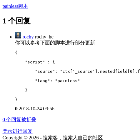
painless脚本
1 个回复
rochy
rochy_he
你可以参考下面的脚本进行部分更新
{
    "script" : {
        "source": "ctx
[
'_source'].nestedfield
[
0].f
        "lang": "painless"
    }
}
0
2018-10-24 09:56
0
个回复被折叠
登录进行回复
Copyright © 2026 - 搜索客，搜索人自己的社区