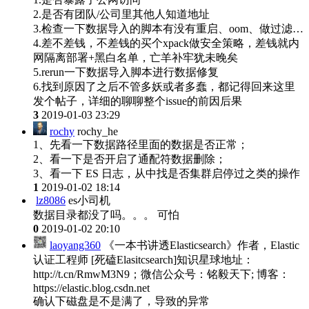
2.是否有团队/公司里其他人知道地址
3.检查一下数据导入的脚本有没有重启、oom、做过滤…
4.差不差钱，不差钱的买个xpack做安全策略，差钱就内
网隔离部署+黑白名单，亡羊补牢犹未晚矣
5.rerun一下数据导入脚本进行数据修复
6.找到原因了之后不管多妖或者多蠢，都记得回来这里
发个帖子，详细的聊聊整个issue的前因后果
3
2019-01-03 23:29
rochy
rochy_he
1、先看一下数据路径里面的数据是否正常；
2、看一下是否开启了通配符数据删除；
3、看一下 ES 日志，从中找是否集群启停过之类的操作
1
2019-01-02 18:14
lz8086
es小司机
数据目录都没了吗。。。 可怕
0
2019-01-02 20:10
laoyang360
《一本书讲透Elasticsearch》作者，Elastic
认证工程师 [死磕Elasitcsearch]知识星球地址：
http://t.cn/RmwM3N9；微信公众号：铭毅天下; 博客：
https://elastic.blog.csdn.net
确认下磁盘是不是满了，导致的异常