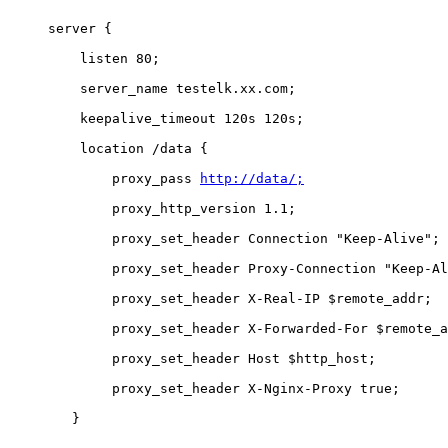
server {
    listen 80;
    server_name testelk.xx.com;
    keepalive_timeout 120s 120s;
    location /data {
        proxy_pass 
http://data/;
        proxy_http_version 1.1;
        proxy_set_header Connection "Keep-Alive";
        proxy_set_header Proxy-Connection "Keep-Al
        proxy_set_header X-Real-IP $remote_addr;
        proxy_set_header X-Forwarded-For $remote_a
        proxy_set_header Host $http_host;
        proxy_set_header X-Nginx-Proxy true;
   }