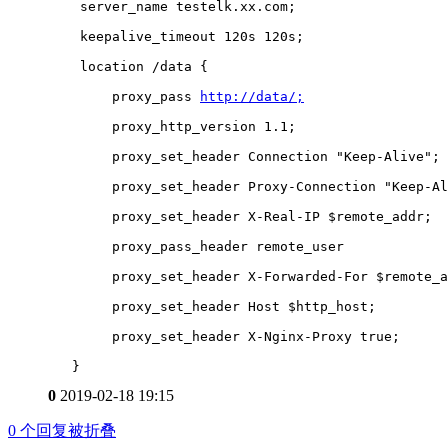
    server_name testelk.xx.com;
    keepalive_timeout 120s 120s;
    location /data {
        proxy_pass 
http://data/;
        proxy_http_version 1.1;
        proxy_set_header Connection "Keep-Alive";
        proxy_set_header Proxy-Connection "Keep-Al
        proxy_set_header X-Real-IP $remote_addr;
        proxy_pass_header remote_user 
        proxy_set_header X-Forwarded-For $remote_a
        proxy_set_header Host $http_host;
        proxy_set_header X-Nginx-Proxy true;
   }
0
2019-02-18 19:15
0
个回复被折叠