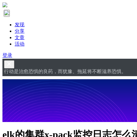
发现
分享
文章
活动
登录
行动是治愈恐惧的良药，而犹豫、拖延将不断滋养恐惧。
elk的集群x-pack监控日志怎么