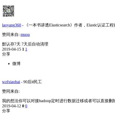
laoyang360
-
《一本书讲透Elasticsearch》作者，Elastic认证工程师 [死
赞同来自:
muou
默认存7天 7天后自动清理
2019-04-15
1
1
分享
微博
wzfxiaobai
-
90后it民工
赞同来自:
我的想法你可以对接hadoop定时进行数据迁移或者可以直接
2019-04-12
0
0
分享