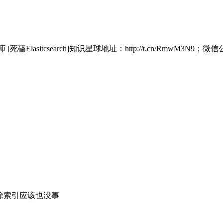
磕Elasitcsearch]知识星球地址：http://t.cn/RmwM3N9；微信公众号：
删除索引应该也没事