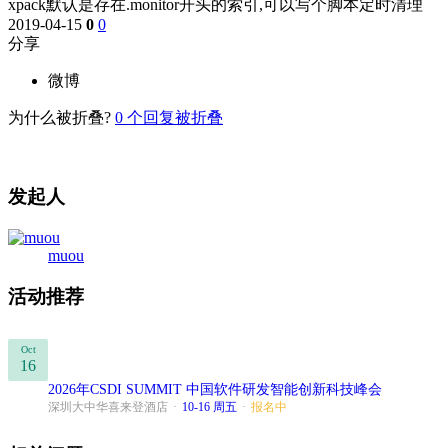
xpack默认是存在.monitor开头的索引,可以写个脚本定时清理
2019-04-15
0
0
分享
微博
为什么被折叠?
0
个回复被折叠
发起人
muou
活动推荐
Oct
16
2026年CSDI SUMMIT 中国软件研发智能创新科技峰会
深圳大中华喜来登酒店
·
10-16 周五
·
报名中