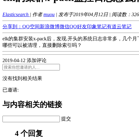
Elasticsearch
| 作者
muou
| 发布于2019年04月12日 | 阅读数：
326
分享到：
QQ空间
新浪微博
微信
QQ好友
印象笔记
有道云笔记
elk的集群安装x-pack后，发现.开头的系统日志非常多
哪些可以被清理，直接删除索引吗？
2019-04-12
添加评论
没有找到相关结果
已邀请:
与内容相关的链接
提交
4 个回复