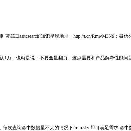
磕Elasitcsearch]知识星球地址：http://t.cn/RmwM3N9；微信公众号：
ndow的默认值，默认1万，也就是说：不要全量翻页。这点需要和产品解释
l)，每次查询命中数据量不大的情况下from-size即可满足需