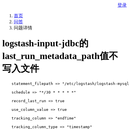
登录
首页
问答
问题详情
logstash-input-jdbc的
last_run_metadata_path值不
写入文件
    statement_filepath => "/etc/logstash/logstash-mysql
    schedule => "*/30 * * * * *"
    record_last_run => true
    use_column_value => true
    tracking_column => "endTime"
    tracking_column_type => "timestamp"