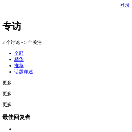
登录
专访
2 个讨论 • 5 个关注
全部
精华
推荐
话题详述
更多
更多
更多
最佳回复者