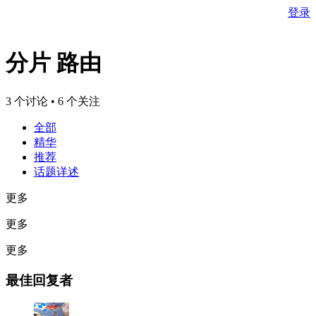
登录
分片 路由
3 个讨论 • 6 个关注
全部
精华
推荐
话题详述
更多
更多
更多
最佳回复者