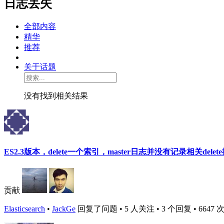
日志丢失
全部内容
精华
推荐
关于话题
没有找到相关结果
ES2.3版本，delete一个索引，master日志并没有记录相关delet
贡献
Elasticsearch
•
JackGe
回复了问题 • 5 人关注 • 3 个回复 • 6647 次浏览