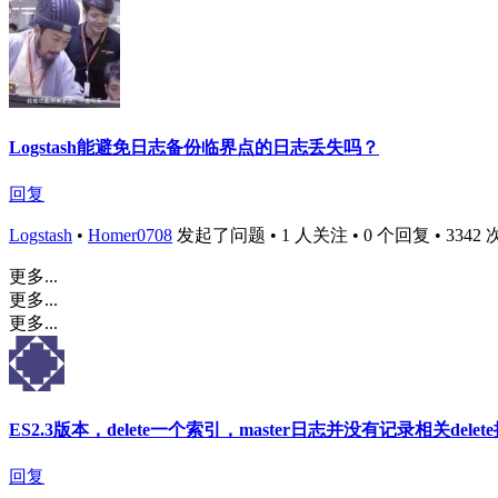
Logstash能避免日志备份临界点的日志丢失吗？
回复
Logstash
•
Homer0708
发起了问题 • 1 人关注 • 0 个回复 • 3342 次浏览
更多...
更多...
更多...
ES2.3版本，delete一个索引，master日志并没有记录相关delet
回复