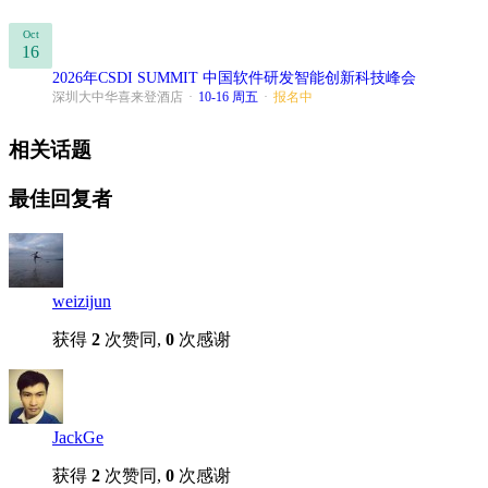
Oct
16
2026年CSDI SUMMIT 中国软件研发智能创新科技峰会
深圳大中华喜来登酒店
·
10-16 周五
·
报名中
相关话题
最佳回复者
weizijun
获得
2
次赞同,
0
次感谢
JackGe
获得
2
次赞同,
0
次感谢