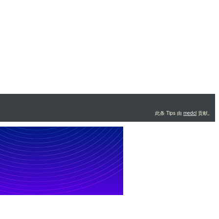
此条 Tips 由
medcl
贡献。