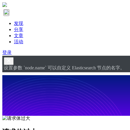
发现
分享
文章
活动
登录
设置参数 `node.name` 可以自定义 Elasticsearch 节点的名字。