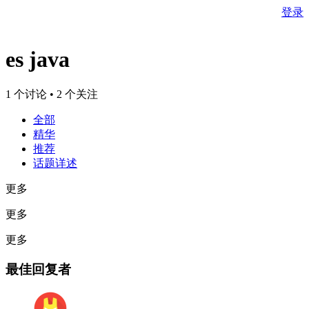
登录
es java
1 个讨论 • 2 个关注
全部
精华
推荐
话题详述
更多
更多
更多
最佳回复者