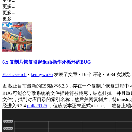
更多...
更多...
更多...
更多...
6.x 复制片恢复引起flush操作死循环的BUG
Elasticsearch
•
kennywu76
发表了文章 • 16 个评论 • 5684 次浏览 • 20
⚠️ 截止目前最新的ES6版本6.2.3，存在一个复制片恢复过程
BUG可能会导致系统的文件描述符被耗尽，结点挂掉，并且重启后依
文件)，找到对应目录的索引名称，然后关闭复制片，待transl
经进入6.2.4
pull/29125
，但该版本还未正式release。 准