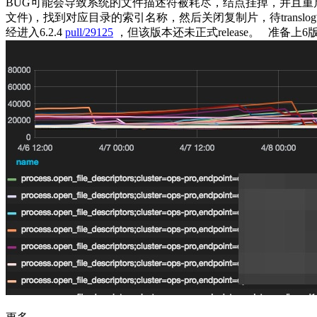
BUG可能会导致系统的文件描述符被耗尽，结点挂掉，并且重启后依
文件)，找到对应目录的索引名称，然后关闭复制片，待transl
经进入6.2.4
pull/29125
，但该版本还未正式release。 准