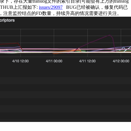
量translog文件的索引目录(可能会有上万的translog
THUB上汇报如下:
issues/29097
BUG已经被确认，修复代码已
同学，注意监控结点的FD数量，持续升高的情况需要进行关注。