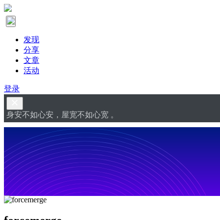
发现
分享
文章
活动
登录
身安不如心安，屋宽不如心宽 。