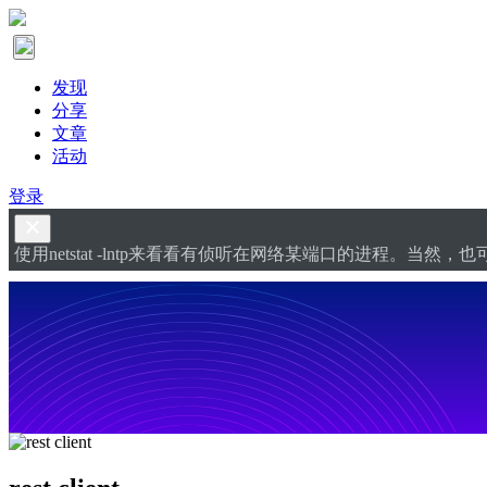
发现
分享
文章
活动
登录
使用netstat -lntp来看看有侦听在网络某端口的进程。当然，也可