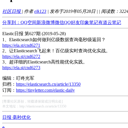
社区日报
| 作者
elk123
| 发布于2019年05月28日 |
| 阅读数：
322
分享到：
QQ空间
新浪微博
微信
QQ好友
印象笔记
有道云笔记
Elastic日报 第627期 (2019-05-28)
1、Elasticsearch如何做到亿级数据查询毫秒级返回？
https://ela.st/cnd6271
2、让Elasticsearch飞起来！百亿级实时查询优化实战。
https://ela.st/cnd6272
3、超详细的Elasticsearch高性能优化实践。
https://ela.st/cnd6273
编辑：叮咚光军
归档：
https://elasticsearch.cn/article/13350
订阅：
https://tinyletter.com/elastic-daily
[尊重社区原创，转载请保留或注明出处]
本文地址：http://elasticsearch.cn/article/13350
日报
毫秒优化