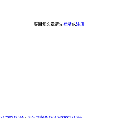
要回复文章请先
登录
或
注册
备17007482号
·
湘公网安备43010402002319号