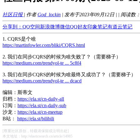
社区日报
| 作者
God_lockin
| 发布于2023年09月12日 |
| 阅读数
分享到：
QQ空间
新浪微博
微信
QQ好友
印象笔记
有道云笔记
1. CQRS是个啥
https://martinfowler.com/bliki/CQRS.html
2. 我们在同步CQRS的时候为啥失败了？（需要梯子）
https://medium.com/trendyol-te ... 5c8f4
3. 我们在同步CQRS的时候为啥最终又成功了？（需要梯子）
https://medium.com/trendyol-te ... dcacd
编辑：斯蒂文
归档：
https://ela.st/cn-daily-all
订阅：
https://ela.st/cn-daily-sub
沙龙：
https://ela.st/cn-meetup
B站：
https://ela.st/bilibili
[尊重社区原创，转载请保留或注明出处]
本文地址：http://elasticsearch.cn/article/14985