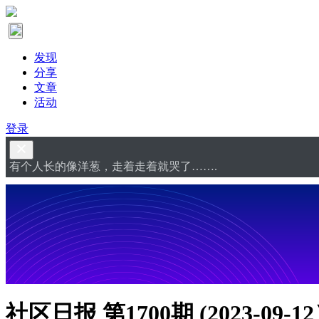
发现
分享
文章
活动
登录
有个人长的像洋葱，走着走着就哭了…….
社区日报 第1700期 (2023-09-1