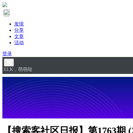
发现
分享
文章
活动
登录
ELK，萌萌哒
【搜索客社区日报】第1763期 (20