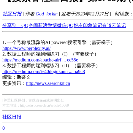
社区日报
| 作者
God_lockin
| 发布于2023年12月27日 |
| 阅读数
分享到：
QQ空间
新浪微博
微信
QQ好友
印象笔记
有道云笔记
1. 一个号称最流弊的AI powered搜索引擎（需要梯子）
https://www.perplexity.ai/
2. 数据工程师的端到端练习（I）（需要梯子）
https://medium.com/apache-airf ... ec55e
3. 数据工程师的端到端练习（II）（需要梯子）
https://medium.com/%40dogukann ... 5a9c8
编辑：斯蒂文
更多资讯：
http://news.searchkit.cn
[尊重社区原创，转载请保留或注明出处]
本文地址：http://elasticsearch.cn/article/15069
社区日报
0