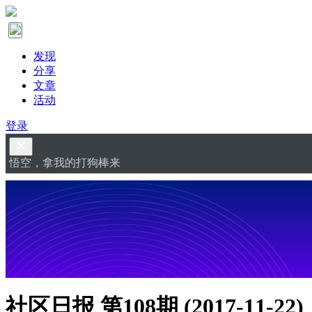
发现
分享
文章
活动
登录
悟空，拿我的打狗棒来
社区日报 第108期 (2017-11-22)