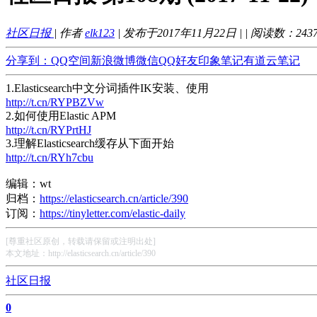
社区日报
| 作者
elk123
| 发布于2017年11月22日 |
| 阅读数：
243
分享到：
QQ空间
新浪微博
微信
QQ好友
印象笔记
有道云笔记
1.Elasticsearch中文分词插件IK安装、使用
http://t.cn/RYPBZVw
2.如何使用Elastic APM
http://t.cn/RYPrtHJ
3.理解Elasticsearch缓存从下面开始
http://t.cn/RYh7cbu
编辑：wt
归档：
https://elasticsearch.cn/article/390
订阅：
https://tinyletter.com/elastic-daily
[尊重社区原创，转载请保留或注明出处]
本文地址：http://elasticsearch.cn/article/390
社区日报
0