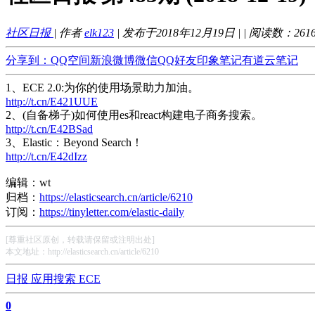
社区日报
| 作者
elk123
| 发布于2018年12月19日 |
| 阅读数：
261
分享到：
QQ空间
新浪微博
微信
QQ好友
印象笔记
有道云笔记
1、ECE 2.0:为你的使用场景助力加油。
http://t.cn/E421UUE
​2、(自备梯子)如何使用es和react构建电子商务搜索。
http://t.cn/E42BSad
​3、Elastic：Beyond Search！
http://t.cn/E42dIzz
编辑：wt
归档：
https://elasticsearch.cn/article/6210
订阅：
https://tinyletter.com/elastic-daily
[尊重社区原创，转载请保留或注明出处]
本文地址：http://elasticsearch.cn/article/6210
日报
应用搜索
ECE
0