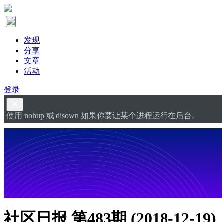
发现
分享
文章
活动
登录
使用 nohup 或 disown 如果你要让某个进程运行在后台。
社区日报 第483期 (2018-12-19)