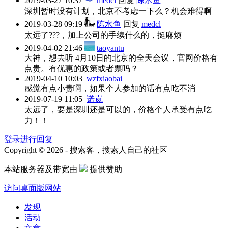
2019-03-27 10:37
medcl
回复
陈水鱼
深圳暂时没有计划，北京不考虑一下么？机会难得啊
2019-03-28 09:19
陈水鱼
回复
medcl
太远了???，加上公司的手续什么的，挺麻烦
2019-04-02 21:46
taoyantu
大神，想去听 4月10日的北京的全天会议，官网价格有
点贵。有优惠的政策或者票吗？
2019-04-10 10:03
wzfxiaobai
感觉有点小贵啊，如果个人参加的话有点吃不消
2019-07-19 11:05
诺岚
太远了，要是深圳还是可以的，价格个人承受有点吃
力！！
登录进行回复
Copyright © 2026 - 搜索客，搜索人自己的社区
本站服务器及带宽由
提供赞助
访问桌面版网站
发现
活动