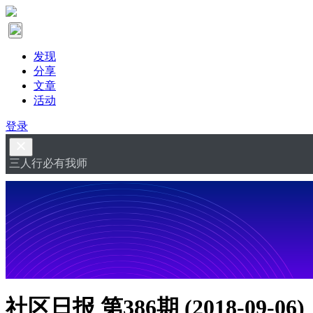
发现
分享
文章
活动
登录
三人行必有我师
社区日报 第386期 (2018-09-06)