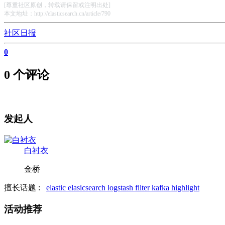
[尊重社区原创，转载请保留或注明出处]
本文地址：http://elasticsearch.cn/article/790
社区日报
0
0 个评论
发起人
白衬衣
金桥
擅长话题 :
elastic
elasicsearch
logstash filter
kafka
highlight
活动推荐