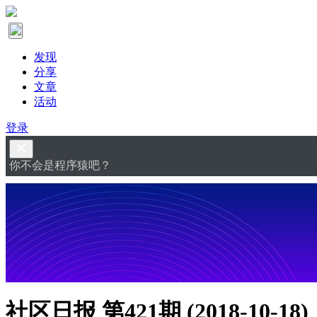
发现
分享
文章
活动
登录
你不会是程序猿吧？
社区日报 第421期 (2018-10-18)