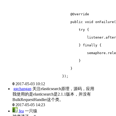
                            @Override
                            public void onFailure(
                                try {
                                    listener.after
                                } finally {
                                    semaphore.rele
                                }
                            }
                        });
0
2017-05-03 10:12
ggchangan
关注elasticsearch原理，源码，应用
我使用的是elasticsearch是2.1.1版本，并没有
BulkRequestHandler这个类。
0
2017-05-05 14:23
Jea
一只猿