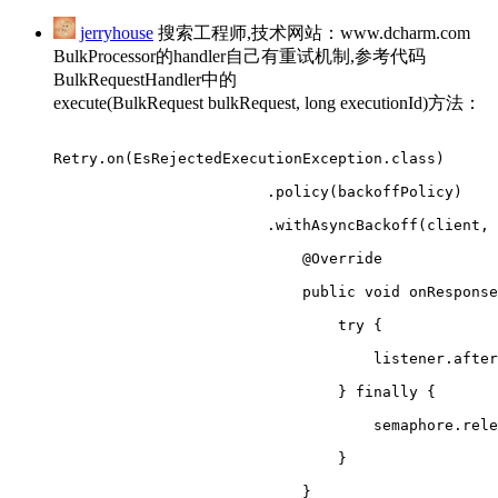
jerryhouse
搜索工程师,技术网站：www.dcharm.com
BulkProcessor的handler自己有重试机制,参考代码
BulkRequestHandler中的
execute(BulkRequest bulkRequest, long executionId)方法：
Retry.on(EsRejectedExecutionException.class)
                        .policy(backoffPolicy)
                        .withAsyncBackoff(client, 
                            @Override
                            public void onResponse
                                try {
                                    listener.after
                                } finally {
                                    semaphore.rele
                                }
                            }