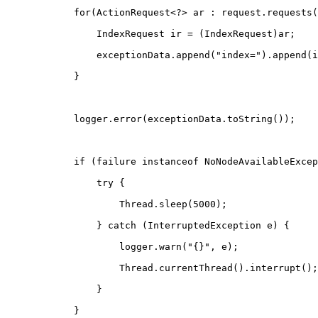
            for(ActionRequest<?> ar : request.requests(
                IndexRequest ir = (IndexRequest)ar;
                exceptionData.append("index=").append(i
            }
            logger.error(exceptionData.toString());
            if (failure instanceof NoNodeAvailableExcep
                try {
                    Thread.sleep(5000);
                } catch (InterruptedException e) {
                    logger.warn("{}", e);
                    Thread.currentThread().interrupt();
                }
            }