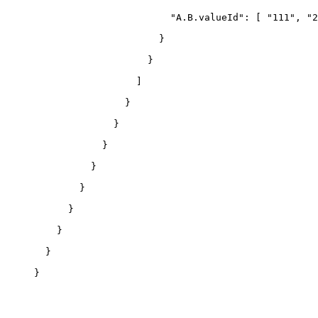
                        "A.B.valueId": 
[
 "111", "2
                      }
                    }
                  ]
                }
              }
            }
          }
        }
      }
    }
  }
}