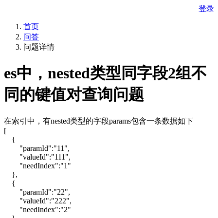
登录
首页
问答
问题详情
es中，nested类型同字段2组不
同的键值对查询问题
在索引中，有nested类型的字段params包含一条数据如下
[
{
"paramId":"11",
"valueId":"111",
"needIndex":"1"
},
{
"paramId":"22",
"valueId":"222",
"needIndex":"2"