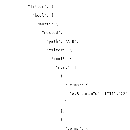
      "filter": {
        "bool": {
          "must": {
            "nested": {
              "path": "A.B",
              "filter": {
                "bool": {
                  "must": 
[
                    {
                      "terms": {
                        "A.B.paramId": 
[
"11","22" 
                      }
                    },
                    {
                      "terms": {