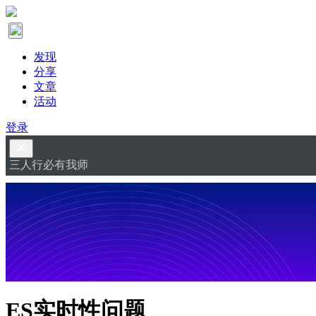
发现
分享
文章
活动
登录
三人行必有我师
ES实时性问题