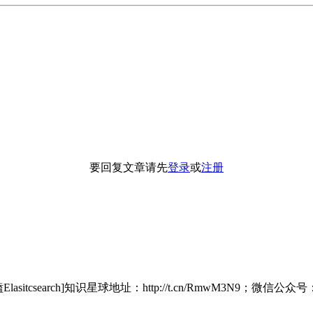
要回复文章请先
登录
或
注册
itcsearch]知识星球地址：http://t.cn/RmwM3N9；微信公众号：铭毅天下;