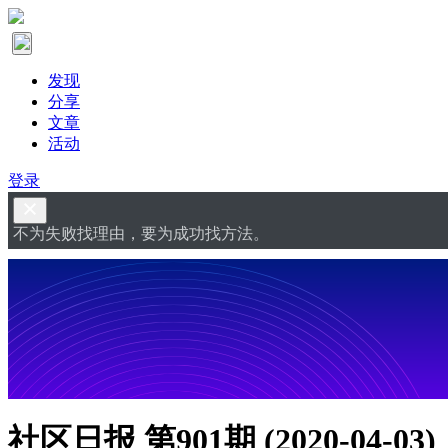
发现
分享
文章
活动
登录
不为失败找理由，要为成功找方法。
社区日报 第901期 (2020-04-03)