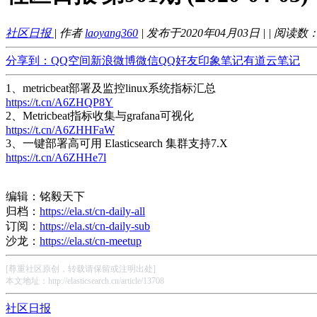
社区日报
| 作者
laoyang360
| 发布于2020年04月03日 |
| 阅读数
分享到：
QQ空间
新浪微博
微信
QQ好友
印象笔记
有道云笔记
1、metricbeat部署及监控linux系统指标汇总
https://t.cn/A6ZHQP8Y
2、Metricbeat指标收集与grafana可视化
https://t.cn/A6ZHHFaW
3、一键部署高可用 Elasticsearch 集群支持7.X
https://t.cn/A6ZHHe7l
编辑：铭毅天下
归档：
https://ela.st/cn-daily-all
订阅：
https://ela.st/cn-daily-sub
沙龙：
https://ela.st/cn-meetup
[尊重社区原创，转载请保留或注明出处]
本文地址：http://elasticsearch.cn/article/13708
社区日报