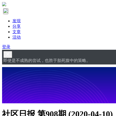
发现
分享
文章
活动
登录
即使是不成熟的尝试，也胜于胎死腹中的策略。
社区日报 第908期 (2020-04-10)