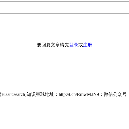
要回复文章请先
登录
或
注册
itcsearch]知识星球地址：http://t.cn/RmwM3N9；微信公众号：铭毅天下;