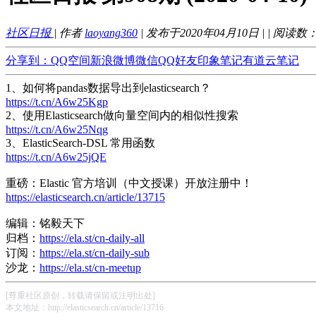
社区日报
| 作者
laoyang360
| 发布于2020年04月10日 |
| 阅读数
分享到：
QQ空间
新浪微博
微信
QQ好友
印象笔记
有道云笔记
1、如何将pandas数据导出到elasticsearch？
https://t.cn/A6w25Kgp
2、使用Elasticsearch做向量空间内的相似性搜索
https://t.cn/A6w25Nqg
3、ElasticSearch-DSL 常用函数
https://t.cn/A6w25jQE
重磅：Elastic 官方培训（中文授课）开放注册中！
https://elasticsearch.cn/article/13715
编辑：铭毅天下
归档：
https://ela.st/cn-daily-all
订阅：
https://ela.st/cn-daily-sub
沙龙：
https://ela.st/cn-meetup
[尊重社区原创，转载请保留或注明出处]
本文地址：http://elasticsearch.cn/article/13716