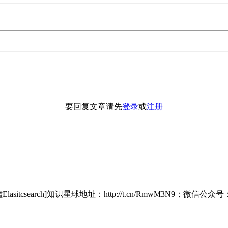
要回复文章请先
登录
或
注册
itcsearch]知识星球地址：http://t.cn/RmwM3N9；微信公众号：铭毅天下;