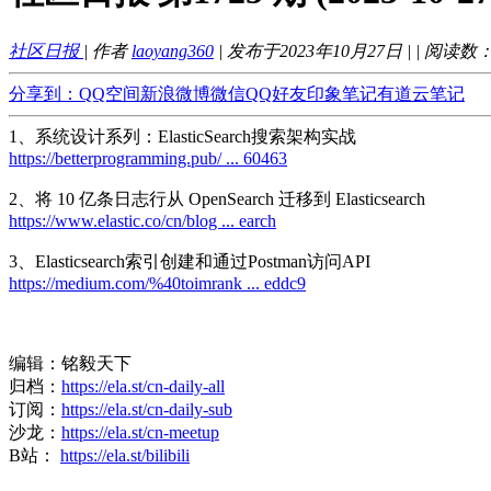
社区日报
| 作者
laoyang360
| 发布于2023年10月27日 |
| 阅读数
分享到：
QQ空间
新浪微博
微信
QQ好友
印象笔记
有道云笔记
1、系统设计系列：ElasticSearch搜索架构实战
https://betterprogramming.pub/ ... 60463
2、将 10 亿条日志行从 OpenSearch 迁移到 Elasticsearch
https://www.elastic.co/cn/blog ... earch
3、Elasticsearch索引创建和通过Postman访问API
https://medium.com/%40toimrank ... eddc9
编辑：铭毅天下
归档：
https://ela.st/cn-daily-all
订阅：
https://ela.st/cn-daily-sub
沙龙：
https://ela.st/cn-meetup
B站：
https://ela.st/bilibili