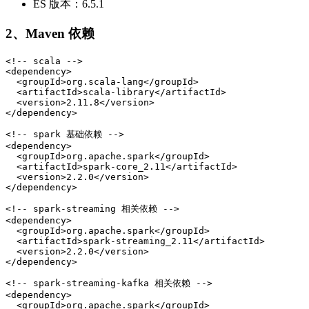
ES 版本：6.5.1
2、Maven 依赖
<!-- scala -->

<dependency>

  <groupId>org.scala-lang</groupId>

  <artifactId>scala-library</artifactId>

  <version>2.11.8</version>

</dependency>

<!-- spark 基础依赖 -->

<dependency>

  <groupId>org.apache.spark</groupId>

  <artifactId>spark-core_2.11</artifactId>

  <version>2.2.0</version>

</dependency>

<!-- spark-streaming 相关依赖 -->

<dependency>

  <groupId>org.apache.spark</groupId>

  <artifactId>spark-streaming_2.11</artifactId>

  <version>2.2.0</version>

</dependency>

<!-- spark-streaming-kafka 相关依赖 -->

<dependency>

  <groupId>org.apache.spark</groupId>
