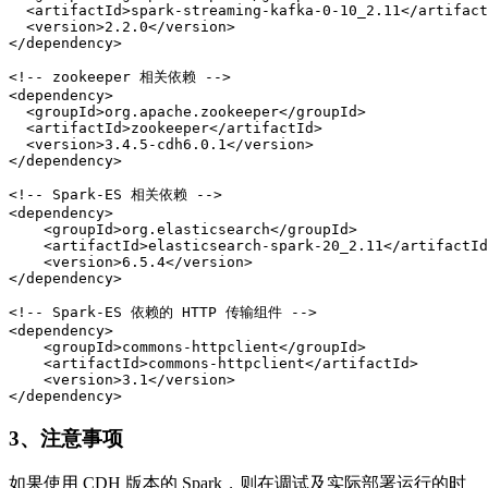
  <artifactId>spark-streaming-kafka-0-10_2.11</artifact
  <version>2.2.0</version>

</dependency>

<!-- zookeeper 相关依赖 -->

<dependency>

  <groupId>org.apache.zookeeper</groupId>

  <artifactId>zookeeper</artifactId>

  <version>3.4.5-cdh6.0.1</version>

</dependency>

<!-- Spark-ES 相关依赖 -->

<dependency>

    <groupId>org.elasticsearch</groupId>

    <artifactId>elasticsearch-spark-20_2.11</artifactId
    <version>6.5.4</version>

</dependency>

<!-- Spark-ES 依赖的 HTTP 传输组件 -->

<dependency>

    <groupId>commons-httpclient</groupId>

    <artifactId>commons-httpclient</artifactId>

    <version>3.1</version>

</dependency>
3、注意事项
如果使用 CDH 版本的 Spark，则在调试及实际部署运行的时