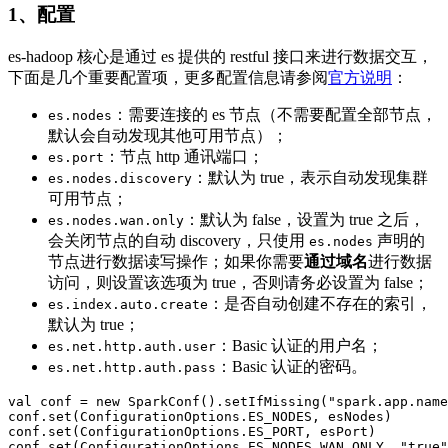
1、配置
es-hadoop 核心是通过 es 提供的 restful 接口来进行数据交互，
下面是几个重要配置项，更多配置信息请参阅
官方说明
：
：需要连接的 es 节点（不需要配置全部节点，
es.nodes
默认会自动发现其他可用节点）；
：节点 http 通讯端口；
es.port
：默认为 true，表示自动发现集群
es.nodes.discovery
可用节点；
：默认为 false，设置为 true 之后，
es.nodes.wan.only
会关闭节点的自动 discovery，只使用
声明的
es.nodes
节点进行数据读写操作；如果你需要
通过域名
进行数据
访问，则设置该选项为 true，否则请务必设置为 false；
：是否自动创建不存在的索引，
es.index.auto.create
默认为 true；
：Basic 认证的用户名；
es.net.http.auth.user
：Basic 认证的密码。
es.net.http.auth.pass
val conf = new SparkConf().setIfMissing("spark.app.name
conf.set(ConfigurationOptions.ES_NODES, esNodes)

conf.set(ConfigurationOptions.ES_PORT, esPort)

conf.set(ConfigurationOptions.ES_NODES_WAN_ONLY, "true"