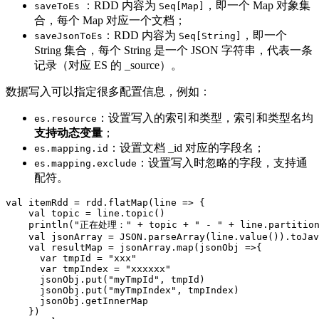
：RDD 内容为
，即一个 Map 对象集
saveToEs
Seq[Map]
合，每个 Map 对应一个文档；
：RDD 内容为
，即一个
saveJsonToEs
Seq[String]
String 集合，每个 String 是一个 JSON 字符串，代表一条
记录（对应 ES 的 _source）。
数据写入可以指定很多配置信息，例如：
：设置写入的索引和类型，索引和类型名均
es.resource
支持动态变量
；
：设置文档 _id 对应的字段名；
es.mapping.id
：设置写入时忽略的字段，支持通
es.mapping.exclude
配符。
val itemRdd = rdd.flatMap(line => {

    val topic = line.topic()

    println("正在处理：" + topic + " - " + line.partition(
    val jsonArray = JSON.parseArray(line.value()).toJav
    val resultMap = jsonArray.map(jsonObj =>{

      var tmpId = "xxx"

      var tmpIndex = "xxxxxx"

      jsonObj.put("myTmpId", tmpId)

      jsonObj.put("myTmpIndex", tmpIndex)

      jsonObj.getInnerMap

    })
