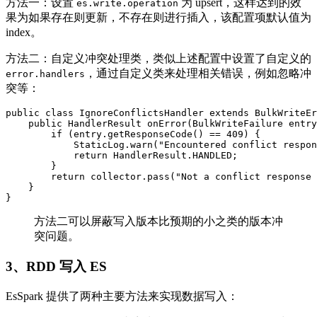
方法一：设置
为 upsert，这样达到的效
es.write.operation
果为如果存在则更新，不存在则进行插入，该配置项默认值为
index。
方法二：自定义冲突处理类，类似上述配置中设置了自定义的
，通过自定义类来处理相关错误，例如忽略冲
error.handlers
突等：
public class IgnoreConflictsHandler extends BulkWriteEr
    public HandlerResult onError(BulkWriteFailure entry
        if (entry.getResponseCode() == 409) {

            StaticLog.warn("Encountered conflict respon
            return HandlerResult.HANDLED;

        }

        return collector.pass("Not a conflict response 
    }

}
方法二可以屏蔽写入版本比预期的小之类的版本冲
突问题。
3、RDD 写入 ES
EsSpark 提供了两种主要方法来实现数据写入：