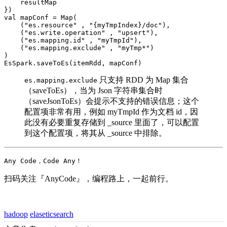
    resultMap

})

val mapConf = Map(

    ("es.resource" , "{myTmpIndex}/doc"),

    ("es.write.operation" , "upsert"),

    ("es.mapping.id" , "myTmpId"),

    ("es.mapping.exclude" , "myTmp*")

)

EsSpark.saveToEs(itemRdd, mapConf)
只支持 RDD 为 Map 集合
es.mapping.exclude
（saveToEs），当为 Json 字符串集合时
（saveJsonToEs）会提示不支持的错误信息；这个
配置项非常有用，例如 myTmpId 作为文档 id，因
此没有必要重复存储到 _source 里面了，可以配置
到这个配置项，将其从 _source 中排除。
Any Code，Code Any！
扫码关注『AnyCode』，编程路上，一起前行。
hadoop
elaseticsearch