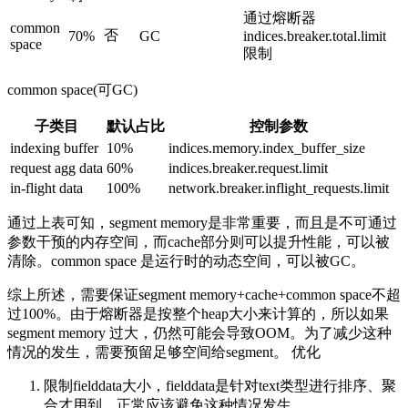
通过熔断器
common
否
70%
GC
indices.breaker.total.limit
space
限制
common space(可GC)
子类目
默认占比
控制参数
indexing buffer
10%
indices.memory.index_buffer_size
request agg data
60%
indices.breaker.request.limit
in-flight data
100%
network.breaker.inflight_requests.limit
通过上表可知，segment memory是非常重要，而且是不可通过
参数干预的内存空间，而cache部分则可以提升性能，可以被
清除。common space 是运行时的动态空间，可以被GC。
综上所述，需要保证segment memory+cache+common space不超
过100%。由于熔断器是按整个heap大小来计算的，所以如果
segment memory 过大，仍然可能会导致OOM。为了减少这种
情况的发生，需要预留足够空间给segment。 优化
限制fielddata大小，fielddata是针对text类型进行排序、聚
合才用到。正常应该避免这种情况发生。