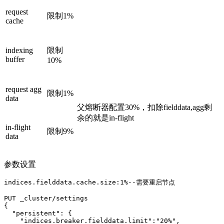
request
限制1%
cache
indexing
限制
buffer
10%
request agg
限制1%
data
父熔断器配置30%，扣除fielddata,agg剩
余的就是in-flight
in-flight
限制9%
data
参数设置
indices.fielddata.cache.size:1%--需要重启节点

PUT _cluster/settings

{

  "persistent": {

    "indices.breaker.fielddata.limit":"20%",
