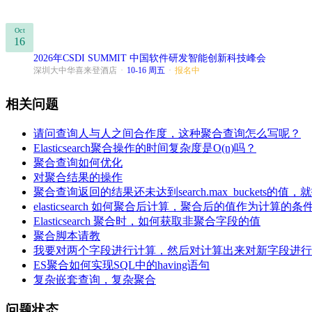
Oct
16
2026年CSDI SUMMIT 中国软件研发智能创新科技峰会
深圳大中华喜来登酒店
·
10-16 周五
·
报名中
相关问题
请问查询人与人之间合作度，这种聚合查询怎么写呢？
Elasticsearch聚合操作的时间复杂度是O(n)吗？
聚合查询如何优化
对聚合结果的操作
聚合查询返回的结果还未达到search.max_buckets的值，就报 超
elasticsearch 如何聚合后计算，聚合后的值作为计算的条
Elasticsearch 聚合时，如何获取非聚合字段的值
聚合脚本请教
我要对两个字段进行计算，然后对计算出来对新字段进行
ES聚合如何实现SQL中的having语句
复杂嵌套查询，复杂聚合
问题状态