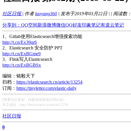
社区日报
| 作者
laoyang360
| 发布于2019年03月22日 |
| 阅读数
分享到：
QQ空间
新浪微博
微信
QQ好友
印象笔记
有道云笔记
1、Gitlab使用Elasticsearch增强搜索功能
http://t.cn/Ex39qr6
2、Elasticsearch 安全防护 PPT
http://t.cn/ExBGme9
3、Flink写入Elasticsearch
http://t.cn/ExBGBSx
编辑：铭毅天下
归档：
https://elasticsearch.cn/article/13254
订阅：
https://tinyletter.com/elastic-daily
[尊重社区原创，转载请保留或注明出处]
本文地址：http://elasticsearch.cn/article/13254
社区日报
0