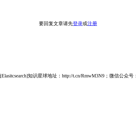
要回复文章请先
登录
或
注册
itcsearch]知识星球地址：http://t.cn/RmwM3N9；微信公众号：铭毅天下;