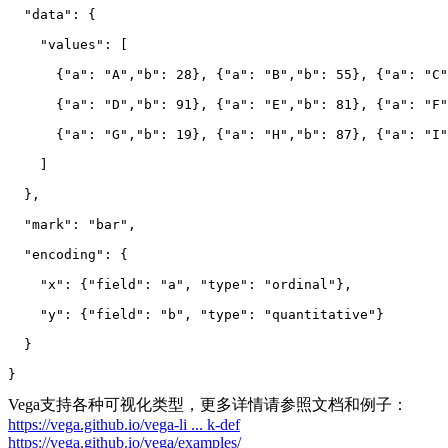
  "data": {
    "values": 
[
      {"a": "A","b": 28}, {"a": "B","b": 55}, {"a": "C"
      {"a": "D","b": 91}, {"a": "E","b": 81}, {"a": "F"
      {"a": "G","b": 19}, {"a": "H","b": 87}, {"a": "I"
    ]
  },
  "mark": "bar",
  "encoding": {
    "x": {"field": "a", "type": "ordinal"},
    "y": {"field": "b", "type": "quantitative"}
  }
}
Vega支持各种可视化类型，更多详情请参照文档和例子：
https://vega.github.io/vega-li ... k-def
https://vega.github.io/vega/examples/