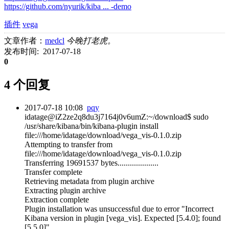
https://github.com/nyurik/kiba ... -demo
插件
vega
文章作者：
medcl
今晚打老虎。
发布时间: 2017-07-18
0
4 个回复
2017-07-18 10:08
pqy
idatage@iZ2ze2q8du3j7164j0v6umZ:~/download$ sudo
/usr/share/kibana/bin/kibana-plugin install
file:///home/idatage/download/vega_vis-0.1.0.zip
Attempting to transfer from
file:///home/idatage/download/vega_vis-0.1.0.zip
Transferring 19691537 bytes....................
Transfer complete
Retrieving metadata from plugin archive
Extracting plugin archive
Extraction complete
Plugin installation was unsuccessful due to error "Incorrect
Kibana version in plugin [vega_vis]. Expected [5.4.0]; found
[5.5.0]"