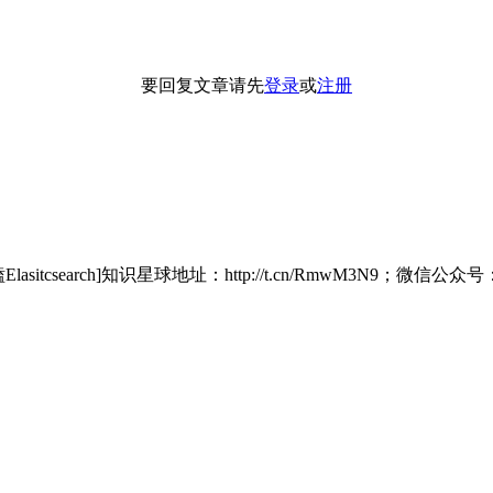
要回复文章请先
登录
或
注册
itcsearch]知识星球地址：http://t.cn/RmwM3N9；微信公众号：铭毅天下;