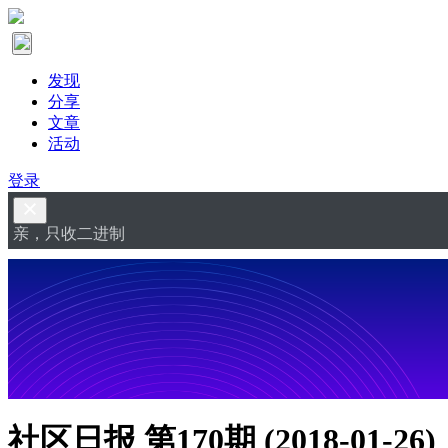
发现
分享
文章
活动
登录
亲，只收二进制
社区日报 第170期 (2018-01-26)