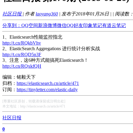
社区日报
| 作者
laoyang360
| 发布于2018年01月26日 |
| 阅读数
分享到：
QQ空间
新浪微博
微信
QQ好友
印象笔记
有道云笔记
1、Elasticsearch性能监控指北
http://t.cn/RQkbVhv
2、ElasticSearch Aggregations 进行统计分析实战
http://t.cn/RQD5n3F
3、注意，这6种方式能搞死Elasticsearch！
http://t.cn/RQxkfQH
编辑：铭毅天下
归档：
https://elasticsearch.cn/article/471
订阅：
https://tinyletter.com/elastic-daily
[尊重社区原创，转载请保留或注明出处]
本文地址：http://elasticsearch.cn/article/471
社区日报
0