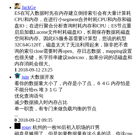
JackGe
ES在写入数据时先在内存建立倒排索引会有大量计算耗
CPU和内存，在进行小segment合并时耗CPU和内存和磁
盘IO；在进行聚合分析查询时耗内存和CPU；ES节点重
启后加载Lucene文件时耗磁盘IO，长期保存数据耗磁盘
空间和内存。因此ES服务器需要计算型，您说的机型
32C64G120T，磁盘太大了无法利用起来，除非把不查
询的索引close需要时再open。存日志数据，mapping设置
也很关键，长字符串建议index:no，如果分词的话磁盘和
内存消耗会很大。
1
2018-09-12 23:25
juin
大数据开发
看你的数据量大小了，内存是小了点，６４G 内存怕是
不能分给es 堆３１G 了
优化查询语句
减少数据插入时内存占比
单一职责，有专门来做负载均衡的节点
...
0
2018-09-12 09:35
rojay
杭州的一枚90后初入职场的IT男
磁盘是够用了，但是如果数据量有这么多的话，你这cpu