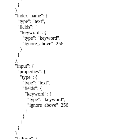
}
},
"index_name": {
"type": "text",
"fields": {
"keyword": {
"type": "keyword",
"ignore_above": 256
}
}
},
"input": {
"properties": {
"type": {
"type": "text",
"fields": {
"keyword": {
"type": "keyword",
"ignore_above": 256
}
}
}
}
},
"latform": {