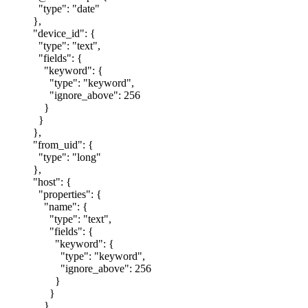
"type": "date"
},
"device_id": {
"type": "text",
"fields": {
"keyword": {
"type": "keyword",
"ignore_above": 256
}
}
},
"from_uid": {
"type": "long"
},
"host": {
"properties": {
"name": {
"type": "text",
"fields": {
"keyword": {
"type": "keyword",
"ignore_above": 256
}
}
}