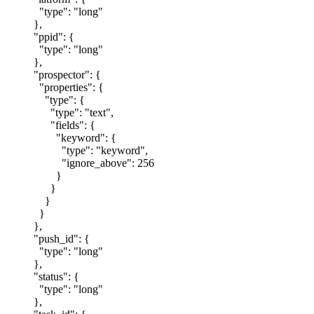
"type": "long"
},
"ppid": {
"type": "long"
},
"prospector": {
"properties": {
"type": {
"type": "text",
"fields": {
"keyword": {
"type": "keyword",
"ignore_above": 256
}
}
}
}
},
"push_id": {
"type": "long"
},
"status": {
"type": "long"
},