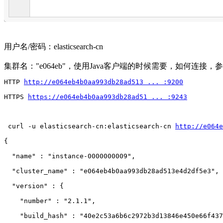
用户名/密码：elasticsearch-cn
集群名："e064eb"，使用Java客户端的时候需要，如何连接，
HTTP 
http://e064eb4b0aa993db28ad513 ... :9200
HTTPS 
https://e064eb4b0aa993db28ad51 ... :9243
 curl -u elasticsearch-cn:elasticsearch-cn 
http://e064e
{
  "name" : "instance-0000000009",
  "cluster_name" : "e064eb4b0aa993db28ad513e4d2df5e3",
  "version" : {
    "number" : "2.1.1",
    "build_hash" : "40e2c53a6b6c2972b3d13846e450e66f437