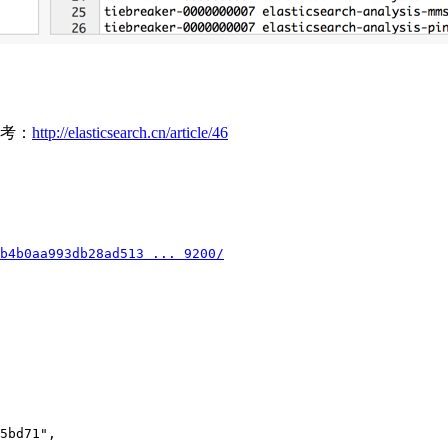
参考：
http://elasticsearch.cn/article/46
b4b0aa993db28ad513 ... 9200/
5bd71",